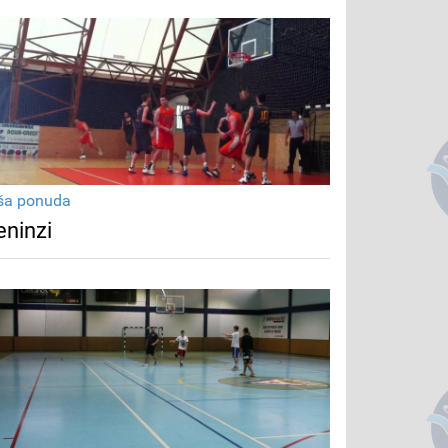
ša ponuda
eninzi