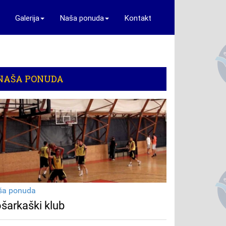
Galerija
Naša ponuda
Kontakt
NAŠA PONUDA
ša ponuda
šarkaški klub