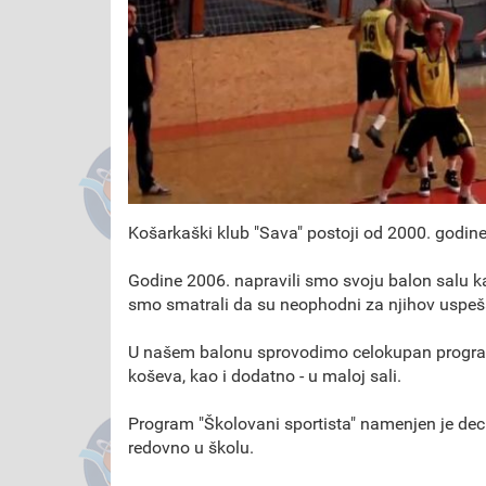
Košarkaški klub "Sava" postoji od 2000. godine
Godine 2006. napravili smo svoju balon salu 
smo smatrali da su neophodni za njihov uspeš
U našem balonu sprovodimo celokupan program 
koševa, kao i dodatno - u maloj sali.
Program "Školovani sportista" namenjen je deci
redovno u školu.