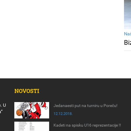
Na
Bi
NOVOSTI
. U
Jedanaesti put na turniru u Poreču!
a“
12.12.2018.
Kadeti na spisku U16 reprezentacije !!