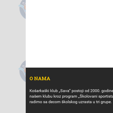
O NAMA
Košarkaški klub „Sava“ postoji od 2000. godine
našem klubu kroz program „Školovani sportist
radimo sa decom školskog uzrasta u tri grupe.