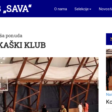
B
„SAVA“
O nama
Selekcije
Novosti
ša ponuda
KAŠKI KLUB
Na
Ko