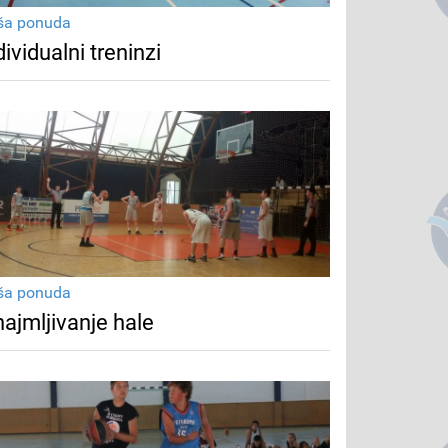
ša ponuda
dividualni treninzi
ša ponuda
najmljivanje hale