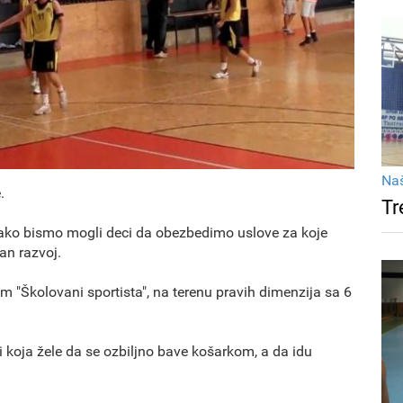
Na
.
Tr
kako bismo mogli deci da obezbedimo uslove za koje
an razvoj.
"Školovani sportista", na terenu pravih dimenzija sa 6
 koja žele da se ozbiljno bave košarkom, a da idu