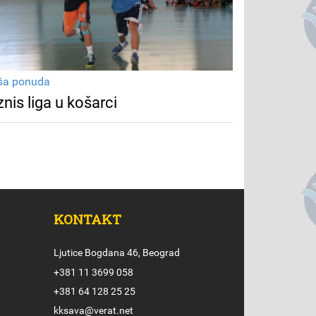
ša ponuda
znis liga u košarci
KONTAKT
Ljutice Bogdana 46, Beograd
+381 11 3699 058
+381 64 128 25 25
kksava@verat.net