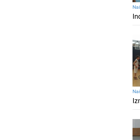
Na
In
Na
Iz