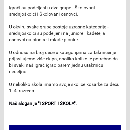
Igrači su podeljeni u dve grupe - Školovani
srednjoškolci i Školovani osnovci.
U okviru svake grupe postoje uzrasne kategorije -
srednjoškolci su podeljeni na juniore i kadete, a
osnovci na pionire i mlađe pionire.
U odnosu na broj dece u kategorijama za takmičenje
prijavljujemo više ekipa, onoliko koliko je potrebno da
bi svaki naš igrač igrao barem jednu utakmicu
nedeljno.
U nekoliko škola imamo svoje školice košarke za decu
1.-4. razreda.
Naš slogan je "I SPORT I ŠKOLA".