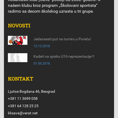
našem klubu kroz program „Školovani sportista“
radimo sa decom školskog uzrasta u tri grupe.
NOVOSTI
Jedanaesti put na turniru u Poreču!
12.12.2018.
Kadeti na spisku U16 reprezentacije !!
01.06.2018.
KONTAKT
Ljutice Bogdana 46, Beograd
+381 11 3699 058
+381 64 128 25 25
kksava@verat.net