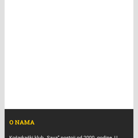
O NAMA
Košarkaški klub „Sava“ postoji od 2000. godine. U