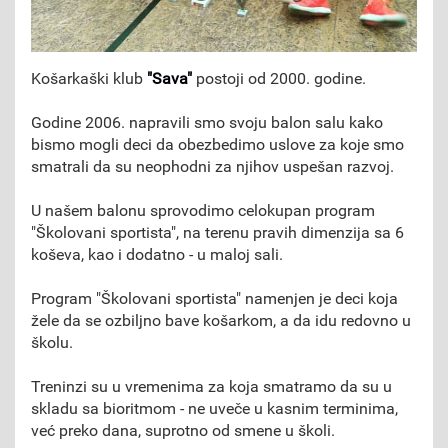
Košarkaški klub
"Sava"
postoji od 2000. godine.
Godine 2006. napravili smo svoju balon salu kako
bismo mogli deci da obezbedimo uslove za koje smo
smatrali da su neophodni za njihov uspešan razvoj.
U našem balonu sprovodimo celokupan program
"Školovani sportista", na terenu pravih dimenzija sa 6
koševa, kao i dodatno - u maloj sali.
Program "Školovani sportista" namenjen je deci koja
žele da se ozbiljno bave košarkom, a da idu redovno u
školu.
Treninzi su u vremenima za koja smatramo da su u
skladu sa bioritmom - ne uveče u kasnim terminima,
već preko dana, suprotno od smene u školi.