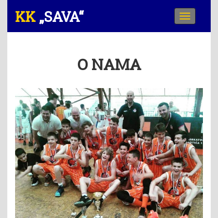
„SAVA“
Meni
O NAMA